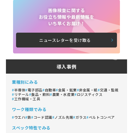
画像検査に関する
お役立ち情報や最新情報を
いち早くお届け！
ニュースレターを受け取る
導入事例
業種別にみる
半導体
電子部品
自動車
金属・鉱業
非金属・紙
交通・監視
リテール
食品・飲料
農業・水産業
ロジスティクス
工作機械・工具
ワーク種類でみる
ウエハ
鉄
コード認識
ノズル先端
ガラス
ベルトコンベア
スペック特性でみる