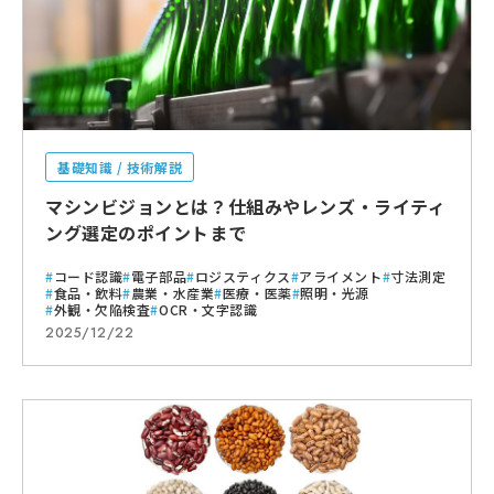
基礎知識 / 技術解説
マシンビジョンとは？仕組みやレンズ・ライティ
ング選定のポイントまで
コード認識
電子部品
ロジスティクス
アライメント
寸法測定
食品・飲料
農業・水産業
医療・医薬
照明・光源
外観・欠陥検査
OCR・文字認識
2025/12/22