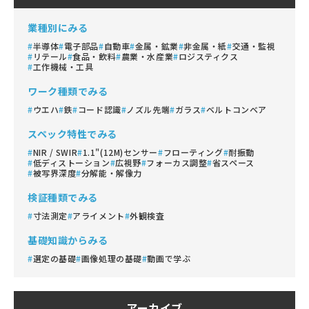
業種別にみる
半導体
電子部品
自動車
金属・鉱業
非金属・紙
交通・監視
リテール
食品・飲料
農業・水産業
ロジスティクス
工作機械・工具
ワーク種類でみる
ウエハ
鉄
コード認識
ノズル先端
ガラス
ベルトコンベア
スペック特性でみる
NIR / SWIR
1.1"(12M)センサー
フローティング
耐振動
低ディストーション
広視野
フォーカス調整
省スペース
被写界深度
分解能・解像力
検証種類でみる
寸法測定
アライメント
外観検査
基礎知識からみる
選定の基礎
画像処理の基礎
動画で学ぶ
アーカイブ