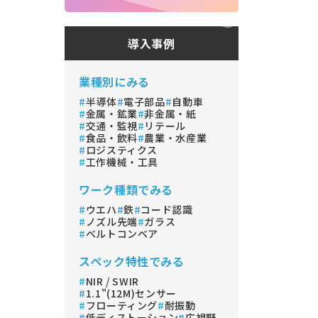
導入事例
業種別にみる
半導体
電子部品
自動車
金属・鉱業
非金属・紙
交通・監視
リテール
食品・飲料
農業・水産業
ロジスティクス
工作機械・工具
ワーク種類でみる
ウエハ
鉄
コード認識
ノズル先端
ガラス
ベルトコンベア
スペック特性でみる
NIR / SWIR
1.1"(12M)センサー
フローティング
耐振動
低ディストーション
広視野