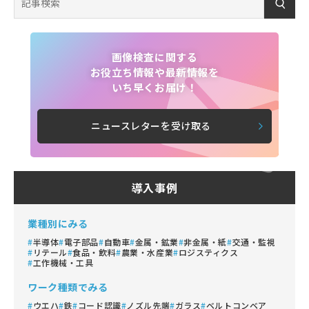
画像検査に関する
お役立ち情報や最新情報を
いち早くお届け！
ニュースレターを受け取る
導入事例
業種別にみる
半導体
電子部品
自動車
金属・鉱業
非金属・紙
交通・監視
リテール
食品・飲料
農業・水産業
ロジスティクス
工作機械・工具
ワーク種類でみる
ウエハ
鉄
コード認識
ノズル先端
ガラス
ベルトコンベア