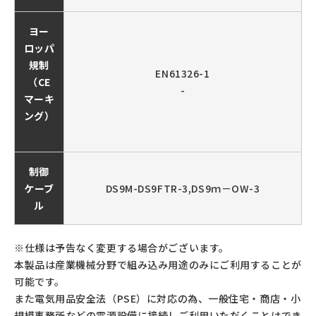
ヨー
ロッパ
規制
EN61326-1
（CE
-
マーキ
ング）
制御
ケーブ
DS9M-DS9FTR-3,DS9ｍ－OW-3
ル
※仕様は予告なく変更する場合がございます。
本製品は産業機械分野で組み込み用途のみにご利用することが
可能です。
また電気用品安全法（PSE）に対応の為、一般住宅・商店・小
規模事務所などの電源設備に接続しご利用いただくことはでき