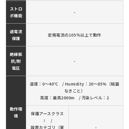
ストロ
-
ボ機能
過電流
定格電流の105％以上で動作
保護
絶縁抵
抗/耐
-
電圧
温度：0～40℃ / Humidity：20～85%（結露
なきこと）
高度：最高2000m / 汚染レベル：2
動作環
保護アースクラス
境
Ⅰ /
設置カテゴリ（室
-