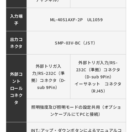
入力端
ML-40S1AXF-2P UL1059
子
出力コ
SMP-03V-BC（JST）
ネクタ
外部トリガ入力/RS-
外部トリガ入
232C（準拠）コネクタ
力/RS-232C（準
外部コ
（D-sub 9Pin）
拠）コネクタ（D-
ント
イーサネット コネクタ
sub 9Pin）
ロール
（RJ45）
コネク
タ
照明強度及び照明モードの設定共用（オプショ
ンケーブルにてPCと接続）
INT.:アップ・ダウンボタンによるマニュアルコ