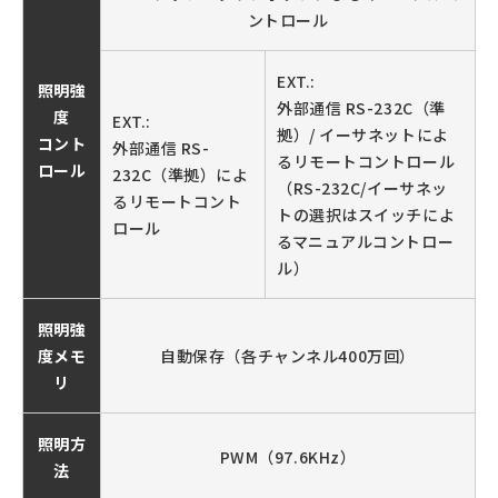
ントロール
EXT.:
照明強
外部通信 RS-232C（準
度
EXT.:
拠）/ イーサネットによ
コント
外部通信 RS-
るリモートコントロール
ロール
232C（準拠）によ
（RS-232C/イーサネッ
るリモートコント
トの選択はスイッチによ
ロール
るマニュアルコントロー
ル）
照明強
度メモ
自動保存（各チャンネル400万回）
リ
照明方
PWM（97.6KHz）
法