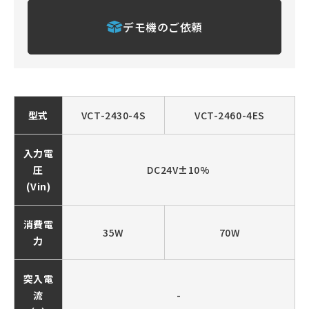
デモ機のご依頼
型式
VCT-2430-4S
VCT-2460-4ES
入力電
圧
DC24V±10%
(Vin)
消費電
35W
70W
力
突入電
流
-