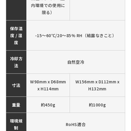
内環境での使用に
限る）
保存温
度 / 湿
-15～60℃/20～85% RH（結露なきこと）
度
冷却方
自然空冷
法
W98mm x D68mm
W156mm x D112mm x
寸法
x H114mm
H132mm
重量
約450g
約1000g
環境規
RoHS適合
制