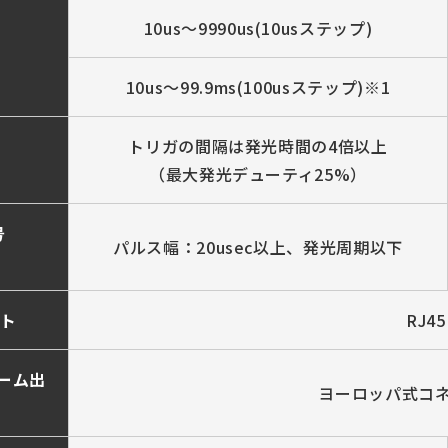
10us～9990us(10usステップ)
10us～99.9ms(100usステップ)※1
トリガの間隔は発光時間の4倍以上
（最大発光デューティ25%）
号
パルス幅：20usec以上、発光周期以下
ト
RJ45
ラーム出
ヨーロッパ式コ