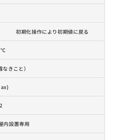
初期化操作により初期値に戻る
0℃
結露なきこと）
ax)
2
屋内設置専用