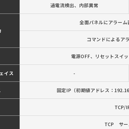
目
過電流検出、内部異常
全面パネルにアラーム
力
コマンドによるア
電源OFF、リセットスイ
ェイス
-
ス
固定IP（初期値アドレス：192.168
TCP/I
TCP サー