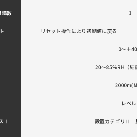
接続数
1
ト
リセット操作により初期値に戻る
0～＋4
20～85％RH（
2000m(M
レベル
スⅠ
設置カテゴリⅡ 