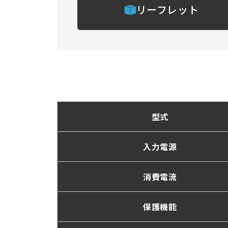
リーフレット
型式
入力電源
消費電流
保護機能