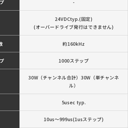
プ
-
24VDCtyp.(固定)
(オーバードライブ発行はできません)
数
約160kHz
プ
1000ステップ
30W（チャンネル合計）30W（単チャンネ
ル）
5usec typ.
10us～999us(1usステップ)