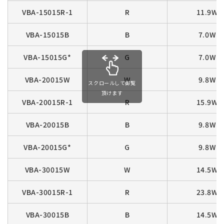
VBA-15015R-1
R
11.9W
VBA-15015B
B
7.0W
VBA-15015G*
G
7.0W
VBA-20015W
W
9.8W
スクロールして御覧
頂けます
VBA-20015R-1
R
15.9W
VBA-20015B
B
9.8W
VBA-20015G*
G
9.8W
VBA-30015W
W
14.5W
VBA-30015R-1
R
23.8W
VBA-30015B
B
14.5W