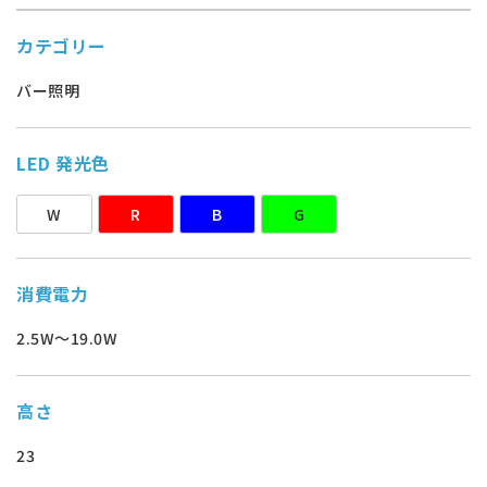
カテゴリー
バー照明
LED 発光色
W
R
B
G
消費電力
2.5W～19.0W
高さ
23