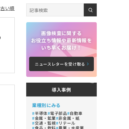
順
古い順
画像検査に関する
の
お役立ち情報や最新情報を
いち早くお届け！
ニュースレターを受け取る
導入事例
業種別にみる
半導体
電子部品
自動車
金属・鉱業
非金属・紙
交通・監視
リテール
食品・飲料
農業・水産業