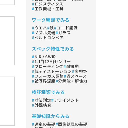
ロジスティクス
工作機械・工具
ワーク種類でみる
ウエハ
鉄
コード認識
ノズル先端
ガラス
ベルトコンベア
スペック特性でみる
NIR / SWIR
1.1"(12M)センサー
フローティング
耐振動
低ディストーション
広視野
フォーカス調整
省スペース
被写界深度
分解能・解像力
検証種類でみる
寸法測定
アライメント
外観検査
基礎知識からみる
選定の基礎
画像処理の基礎