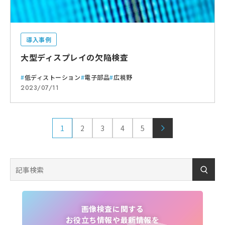
導入事例
大型ディスプレイの欠陥検査
低ディストーション
電子部品
広視野
2023/07/11
1
2
3
4
5
ページ目
ページ目
ページ目
ページ目
ページ目
次へ
画像検査に関する
お役立ち情報や最新情報を