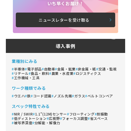
いち早くお届け！
ニュースレターを受け取る
導入事例
業種別にみる
半導体
電子部品
自動車
金属・鉱業
非金属・紙
交通・監視
リテール
食品・飲料
農業・水産業
ロジスティクス
工作機械・工具
ワーク種類でみる
ウエハ
鉄
コード認識
ノズル先端
ガラス
ベルトコンベア
スペック特性でみる
NIR / SWIR
1.1"(12M)センサー
フローティング
耐振動
低ディストーション
広視野
フォーカス調整
省スペース
被写界深度
分解能・解像力