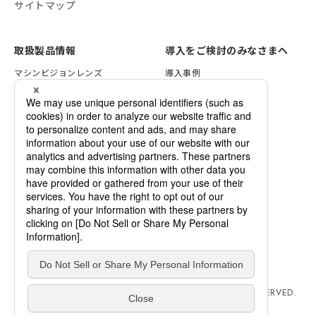
サイトマップ
取扱製品情報
導入をご検討のみなさまへ
マシンビジョンレンズ
導入事例
VSTライティング
レンズ選定方法
画像処理ソリューション
照明の選定方法
セキュリティレンズ
検証サービスのご案内
各種資料一覧
デモ機のご依頼
カスタマイズのご案内
企業情報
ご依頼・お問い合わせ
ニュース
VSTrend
採用情報
用語集
COPYRIGHT © 2024 VS TECHNOLOGY ALL RIGHTS RESERVED.
HU ICP REF. NO. 19035806-1