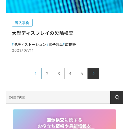
導入事例
大型ディスプレイの欠陥検査
低ディストーション
電子部品
広視野
2023/07/11
1
2
3
4
5
ページ目
ページ目
ページ目
ページ目
ページ目
次へ
画像検査に関する
お役立ち情報や最新情報を