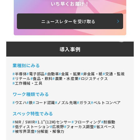
いち早くお届け！
ニュースレターを受け取る
導入事例
業種別にみる
半導体
電子部品
自動車
金属・鉱業
非金属・紙
交通・監視
リテール
食品・飲料
農業・水産業
ロジスティクス
工作機械・工具
ワーク種類でみる
ウエハ
鉄
コード認識
ノズル先端
ガラス
ベルトコンベア
スペック特性でみる
NIR / SWIR
1.1"(12M)センサー
フローティング
耐振動
低ディストーション
広視野
フォーカス調整
省スペース
被写界深度
分解能・解像力