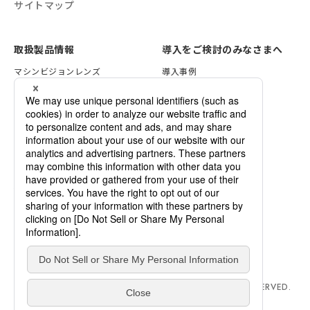
サイトマップ
取扱製品情報
導入をご検討のみなさまへ
マシンビジョンレンズ
導入事例
VSTライティング
レンズ選定方法
画像処理ソリューション
照明の選定方法
セキュリティレンズ
検証サービスのご案内
各種資料一覧
デモ機のご依頼
カスタマイズのご案内
企業情報
ご依頼・お問い合わせ
ニュース
VSTrend
採用情報
用語集
COPYRIGHT © 2024 VS TECHNOLOGY ALL RIGHTS RESERVED.
HU ICP REF. NO. 19035806-1