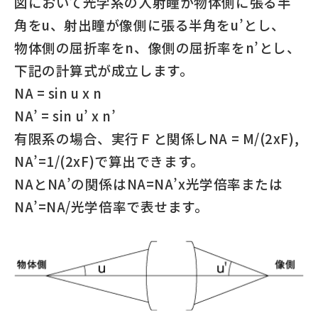
図において光学系の入射瞳が物体側に張る半
角をu、射出瞳が像側に張る半角をu’とし、
物体側の屈折率をn、像側の屈折率をn’とし、
下記の計算式が成立します。
NA = sin u x n
NA’ = sin u’ x n’
有限系の場合、実行Ｆと関係しNA = M/(2xF),
NA’=1/(2xF)で算出できます。
NAとNA’の関係はNA=NA’x光学倍率または
NA’=NA/光学倍率で表せます。