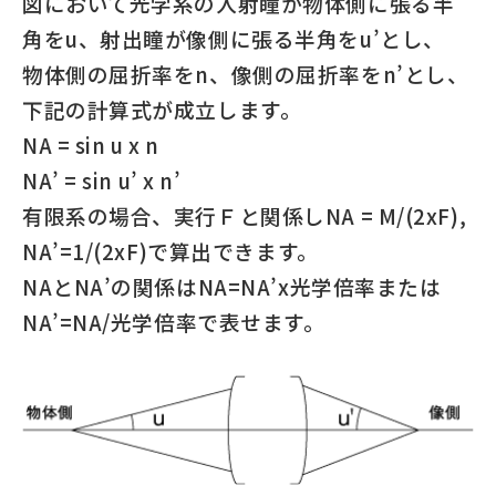
図において光学系の入射瞳が物体側に張る半
角をu、射出瞳が像側に張る半角をu’とし、
物体側の屈折率をn、像側の屈折率をn’とし、
下記の計算式が成立します。
NA = sin u x n
NA’ = sin u’ x n’
有限系の場合、実行Ｆと関係しNA = M/(2xF),
NA’=1/(2xF)で算出できます。
NAとNA’の関係はNA=NA’x光学倍率または
NA’=NA/光学倍率で表せます。